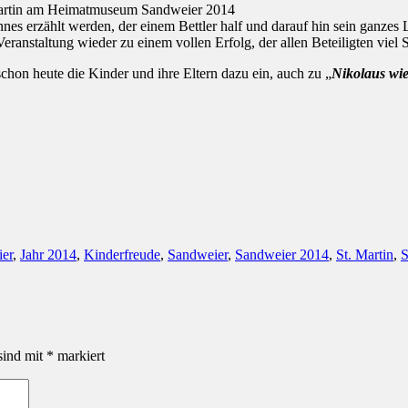
es erzählt werden, der einem Bettler half und darauf hin sein ganzes 
anstaltung wieder zu einem vollen Erfolg, der allen Beteiligten viel 
chon heute die Kinder und ihre Eltern dazu ein, auch zu „
Nikolaus wi
er
,
Jahr 2014
,
Kinderfreude
,
Sandweier
,
Sandweier 2014
,
St. Martin
,
S
sind mit
*
markiert