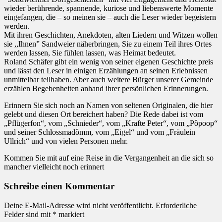
wieder berührende, spannende, kuriose und liebenswerte Momente
eingefangen, die – so meinen sie – auch die Leser wieder begeistern
werden.
Mit ihren Geschichten, Anekdoten, alten Liedern und Witzen wollen
sie ,,Ihnen” Sandweier näherbringen, Sie zu einem Teil ihres Ortes
werden lassen, Sie fühlen lassen, was Heimat bedeutet.
Roland Schäfer gibt ein wenig von seiner eigenen Geschichte preis
und lässt den Leser in einigen Erzählungen an seinen Erlebnissen
unmittelbar teilhaben. Aber auch weitere Bürger unserer Gemeinde
erzählen Begebenheiten anhand ihrer persönlichen Erinnerungen.
Erinnern Sie sich noch an Namen von seltenen Originalen, die hier
gelebt und diesen Ort bereichert haben? Die Rede dabei ist vom
„Pflügerfon“, vom „Schnieder“, vom „Krafte Peter“, vom „Pôpoop“
und seiner Schlossmadômm, vom „Eigel“ und vom „Fräulein
Ullrich“ und von vielen Personen mehr.
Kommen Sie mit auf eine Reise in die Vergangenheit an die sich so
mancher vielleicht noch erinnert
Schreibe einen Kommentar
Deine E-Mail-Adresse wird nicht veröffentlicht.
Erforderliche
Felder sind mit
*
markiert