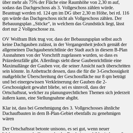
über mehr als 75% der Fläche eine Raumhöhe von 2,30 m auf,
sodass das Dachgeschoss als 3. Vollgeschoss zählen würde.
Beantragt werden rd. 124 qm im DG über 2,30 m Höhe, bei rd. 116
qm würde das Dachgeschoss nicht als Vollgeschoss zählen. Der
Bebauungsplan ,,Stöcke“, in welchem das Grundstück liegt, lässt
dort nur 2 Vollgeschosse zu.
OV Wolfram Birk trug vor, dass der Bebauungsplan selbst auch
keine Dachgauben zulässt, in der Vergangenheit jedoch gemäß der
allgemeinen Dachgaubenrichtlinie der Stadt auch in diesem B-Plan
Ausnahmen von der Vorschrift zugelassen wurden, so dass es
Präzedenzfälle gibt. Allerdings sieht diese Gaubenrichtlinie eine
Maximallänge der Gauben vor, die seiner Ansicht nach überschritten
sein könnte. ln Anbetracht dessen, dass die für die 3-Geschossigkeit
maßgebliche Überschreitung der Geschossfläche nur 8 qm beträgt
und bei einergewissen Verkleinerung der Gauben die 2-
Geschossigkeit gewahrt bliebe, sei es sinnvoll, dass der
Ortschaftsrat, welcher zu planungsrechtlichen Themen sich jederzeit
äußern kann, eine Stellungnahme abgibt.
Klar ist, dass bei Genehmigung des 3. Vollgeschosses ähnliche
Dachaufbauten in dem B-Plan-Gebiet ebenfalls zu genehmigen
wären
Der Ortschaftsrat betonte unisono, es sei gut, wenn neuer