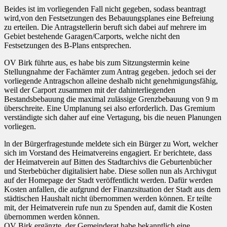
Beides ist im vorliegenden Fall nicht gegeben, sodass beantragt
wird,von den Festsetzungen des Bebauungsplanes eine Befreiung
zu erteilen. Die Antragstellerin beruft sich dabei auf mehrere im
Gebiet bestehende Garagen/Carports, welche nicht den
Festsetzungen des B-Plans entsprechen.
OV Birk führte aus, es habe bis zum Sitzungstermin keine
Stellungnahme der Fachämter zum Antrag gegeben. jedoch sei der
vorliegende Antragschon alleine deshalb nicht genehmigungsfähig,
weil der Carport zusammen mit der dahinterliegenden
Bestandsbebauung die maximal zulässige Grenzbebauung von 9 m
überschreite. Eine Umplanung sei also erforderlich. Das Gremium
verständigte sich daher auf eine Vertagung, bis die neuen Planungen
vorliegen.
ln der Bürgerfragestunde meldete sich ein Bürger zu Wort, welcher
sich im Vorstand des Heimatvereins engagiert. Er berichtete, dass
der Heimatverein auf Bitten des Stadtarchivs die Geburtenbücher
und Sterbebücher digitalisiert habe. Diese sollen nun als Archivgut
auf der Homepage der Stadt veröffentlicht werden. Dafür werden
Kosten anfallen, die aufgrund der Finanzsituation der Stadt aus dem
städtischen Haushalt nicht übernommen werden können. Er teilte
mit, der Heimatverein rufe nun zu Spenden auf, damit die Kosten
übernommen werden können.
OV Birk ergänzte, der Gemeinderat habe bekanntlich eine