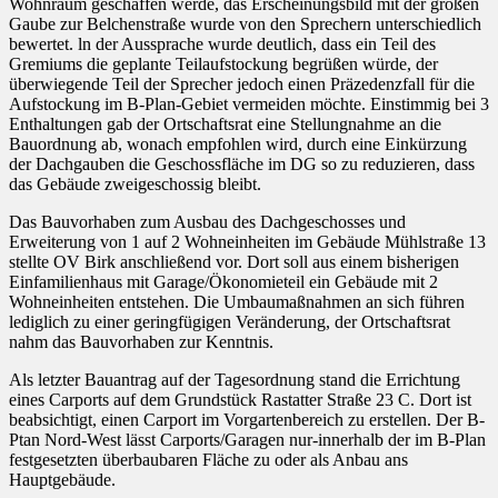
Wohnraum geschaffen werde, das Erscheinungsbild mit der großen
Gaube zur Belchenstraße wurde von den Sprechern unterschiedlich
bewertet. ln der Aussprache wurde deutlich, dass ein Teil des
Gremiums die geplante Teilaufstockung begrüßen würde, der
überwiegende Teil der Sprecher jedoch einen Präzedenzfall für die
Aufstockung im B-Plan-Gebiet vermeiden möchte. Einstimmig bei 3
Enthaltungen gab der Ortschaftsrat eine Stellungnahme an die
Bauordnung ab, wonach empfohlen wird, durch eine Einkürzung
der Dachgauben die Geschossfläche im DG so zu reduzieren, dass
das Gebäude zweigeschossig bleibt.
Das Bauvorhaben zum Ausbau des Dachgeschosses und
Erweiterung von 1 auf 2 Wohneinheiten im Gebäude Mühlstraße 13
stellte OV Birk anschließend vor. Dort soll aus einem bisherigen
Einfamilienhaus mit Garage/Ökonomieteil ein Gebäude mit 2
Wohneinheiten entstehen. Die Umbaumaßnahmen an sich führen
lediglich zu einer geringfügigen Veränderung, der Ortschaftsrat
nahm das Bauvorhaben zur Kenntnis.
Als letzter Bauantrag auf der Tagesordnung stand die Errichtung
eines Carports auf dem Grundstück Rastatter Straße 23 C. Dort ist
beabsichtigt, einen Carport im Vorgartenbereich zu erstellen. Der B-
Ptan Nord-West lässt Carports/Garagen nur-innerhalb der im B-Plan
festgesetzten überbaubaren Fläche zu oder als Anbau ans
Hauptgebäude.