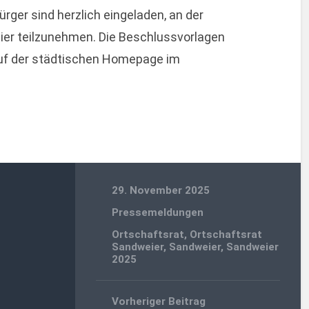
ürger sind herzlich eingeladen, an der
ier teilzunehmen. Die Beschlussvorlagen
auf der städtischen Homepage im
29. November 2025
Pressemeldungen
Ortschaftsrat
,
Ortschaftsrat
Sandweier
,
Sandweier
,
Sandweier
2025
Vorheriger Beitrag