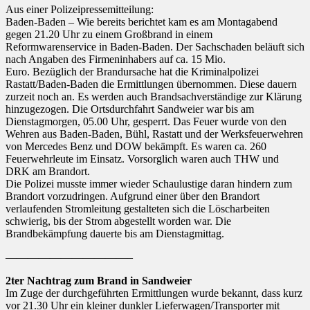
Aus einer Polizeipressemitteilung:
Baden-Baden – Wie bereits berichtet kam es am Montagabend
gegen 21.20 Uhr zu einem Großbrand in einem
Reformwarenservice in Baden-Baden. Der Sachschaden beläuft sich
nach Angaben des Firmeninhabers auf ca. 15 Mio.
Euro. Bezüglich der Brandursache hat die Kriminalpolizei
Rastatt/Baden-Baden die Ermittlungen übernommen. Diese dauern
zurzeit noch an. Es werden auch Brandsachverständige zur Klärung
hinzugezogen. Die Ortsdurchfahrt Sandweier war bis am
Dienstagmorgen, 05.00 Uhr, gesperrt. Das Feuer wurde von den
Wehren aus Baden-Baden, Bühl, Rastatt und der Werksfeuerwehren
von Mercedes Benz und DOW bekämpft. Es waren ca. 260
Feuerwehrleute im Einsatz. Vorsorglich waren auch THW und
DRK am Brandort.
Die Polizei musste immer wieder Schaulustige daran hindern zum
Brandort vorzudringen. Aufgrund einer über den Brandort
verlaufenden Stromleitung gestalteten sich die Löscharbeiten
schwierig, bis der Strom abgestellt worden war. Die
Brandbekämpfung dauerte bis am Dienstagmittag.
———————————–
2ter Nachtrag zum Brand in Sandweier
Im Zuge der durchgeführten Ermittlungen wurde bekannt, dass kurz
vor 21.30 Uhr ein kleiner dunkler Lieferwagen/Transporter mit