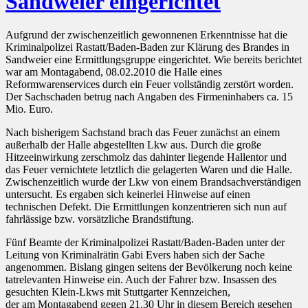
Sandweier eingerichtet
Aufgrund der zwischenzeitlich gewonnenen Erkenntnisse hat die
Kriminalpolizei Rastatt/Baden-Baden zur Klärung des Brandes in
Sandweier eine Ermittlungsgruppe eingerichtet. Wie bereits berichtet
war am Montagabend, 08.02.2010 die Halle eines
Reformwarenservices durch ein Feuer vollständig zerstört worden.
Der Sachschaden betrug nach Angaben des Firmeninhabers ca. 15
Mio. Euro.
Nach bisherigem Sachstand brach das Feuer zunächst an einem
außerhalb der Halle abgestellten Lkw aus. Durch die große
Hitzeeinwirkung zerschmolz das dahinter liegende Hallentor und
das Feuer vernichtete letztlich die gelagerten Waren und die Halle.
Zwischenzeitlich wurde der Lkw von einem Brandsachverständigen
untersucht. Es ergaben sich keinerlei Hinweise auf einen
technischen Defekt. Die Ermittlungen konzentrieren sich nun auf
fahrlässige bzw. vorsätzliche Brandstiftung.
Fünf Beamte der Kriminalpolizei Rastatt/Baden-Baden unter der
Leitung von Kriminalrätin Gabi Evers haben sich der Sache
angenommen. Bislang gingen seitens der Bevölkerung noch keine
tatrelevanten Hinweise ein. Auch der Fahrer bzw. Insassen des
gesuchten Klein-Lkws mit Stuttgarter Kennzeichen,
der am Montagabend gegen 21.30 Uhr in diesem Bereich gesehen