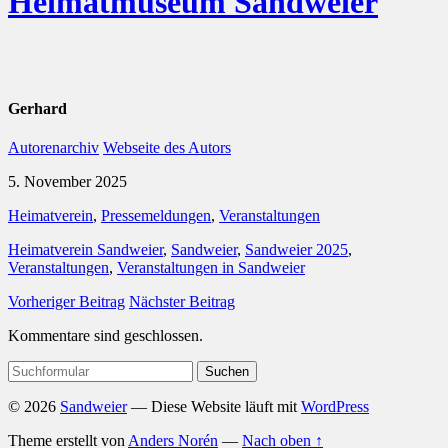
Heimatmuseum Sandweier
Gerhard
Autorenarchiv
Webseite des Autors
5. November 2025
Heimatverein
,
Pressemeldungen
,
Veranstaltungen
Heimatverein Sandweier
,
Sandweier
,
Sandweier 2025
,
Veranstaltungen
,
Veranstaltungen in Sandweier
Vorheriger Beitrag
Nächster Beitrag
Kommentare sind geschlossen.
Suchen
nach:
© 2026
Sandweier
— Diese Website läuft mit
WordPress
Theme erstellt von
Anders Norén
—
Nach oben ↑