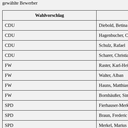
gewählte Bewerber
Wahlvorschlag
CDU
Diebold, Betina
CDU
Hagenbucher, C
CDU
Schulz, Rafael
CDU
Scharer, Christi
FW
Raster, Karl-He
FW
Walter, Alban
FW
Hauns, Matthia
FW
Bornhäußer, Si
SPD
Fierhauser-Merk
SPD
Braun, Frederic
SPD
Merkel, Marius