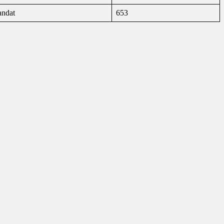
andat
653