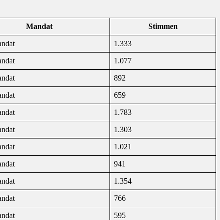
Mandat
Stimmen
andat
1.333
andat
1.077
andat
892
andat
659
andat
1.783
andat
1.303
andat
1.021
andat
941
andat
1.354
andat
766
andat
595