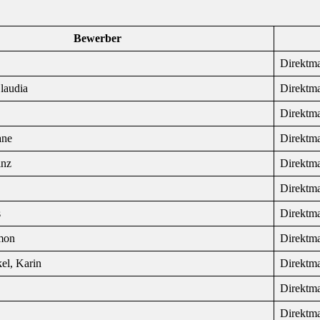
Bewerber
Direktm
laudia
Direktm
Direktm
ane
Direktm
inz
Direktm
Direktm
s
Direktm
mon
Direktm
el, Karin
Direktm
Direktm
Direktm