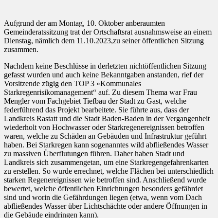
Aufgrund der am Montag, 10. Oktober anberaumten
Gemeinderatssitzung trat der Ortschaftsrat ausnahmsweise an einem
Dienstag, nämlich dem 11.10.2023,zu seiner öffentlichen Sitzung
zusammen.
Nachdem keine Beschlüsse in derletzten nichtöffentlichen Sitzung
gefasst wurden und auch keine Bekanntgaben anstanden, rief der
Vorsitzende zügig den TOP 3 »Kommunales
Starkregenrisikomanagement“ auf. Zu diesem Thema war Frau
Mengler vom Fachgebiet Tiefbau der Stadt zu Gast, welche
federführend das Projekt bearbeitete. Sie führte aus, dass der
Landkreis Rastatt und die Stadt Baden-Baden in der Vergangenheit
wiederholt von Hochwasser oder Starkregenereignissen betroffen
waren, welche zu Schäden an Gebäuden und Infrastruktur geführt
haben. Bei Starkregen kann sogenanntes wild abfließendes Wasser
zu massiven Überflutungen führen. Daher haben Stadt und
Landkreis sich zusammengetan, um eine Starkregengefahrenkarten
zu erstellen. So wurde errechnet, welche Flächen bei unterschiedlich
starken Regenereignissen wie betroffen sind. Anschließend wurde
bewertet, welche öffentlichen Einrichtungen besonders gefährdet
sind und worin die Gefährdungen liegen (etwa, wenn vom Dach
abfließendes Wasser über Lichtschächte oder andere Öffnungen in
die Gebäude eindringen kann).