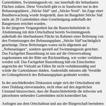
Gartenhütten, Swimmingpools etc. nur innerhalb der bebaubaren
Flächen zulässt. Diese Vorschrift gibt es in Sandweier nur in den
Bebauungsplänen ,,Stöcke Süd“ und ,,Stöcke Nord“. Im Zuge einer
Bauüberwachung wurde festgestellt, dass im Baugebiet Stöcke Süd
mehr als 20 Gartenhütten ohne Genehmigung außerhalb der
Baugrenzen errichtet wurden.
In der jüngeren Vergangenheit hat die Baurechtsbehörde in
Abstimmung mit dem Ortschaftsrat bereits Swimmingpools
außerhalb der überbaubaren Fläche im Rahmen einer Befreiung von
den Festsetzungen des Bebauungsplans ,,Stöcke Süd“nachträglich
genehmigt. Diese Befreiungen waren nicht allgemein auf
,,Nebenanlagen“, sondern speziell auf Swimmingpools gerichtet.
Das Fachgebiet Bauordnung ist nun auf die Ortsverwaltung
zugekommen mit der Bitte um Rückmeldung, wie weiter verfahren
werden soll. Das Fachgebiet Bauordnung hält ein Einschreiten
angesichts der Vielzahl an Fällen für nicht verhältnismäßig und
würde die Gartenhäuser dulden. Andernfalls müssten alle Verstöße
im Geltungsbereich des Bebauungsplans geahndet werden.
In der anschließenden Diskussion zeigte sich der Ortschaftsrat mit
einer Duldung einverstanden, nicht ohne auf den ärgerlichen
Umstand hinzuweisen, dass die Baurechtsbehörde die teilweise seit
jahrzehnten stehenden Gartenhütten nicht kontrolliert hat.
Anfragen aus dem Ortschaftsrat und aus der Bürgerschaft beendeten