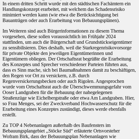
In einem dritten Schritt wurde mit den städtischen Fachämtern ein
Handlungskonzept erarbeitet, mit welchem das Schadensrisiko
minimiert werden kann (wie etwa die Berücksichtigung bei
Bauanträgen oder auch Erarbeitung von Bebauungsplänen).
Im Weiteren sind auch Bürgerinformationen zu diesem Thema
vorgesehen, diese sollen voraussichtlich im Frühjahr 2024
stattfinden, um auch die Bürgerschaft und Grundstückseigentümer
zu sensibilisieren. Dies deshalb, weil die Starkregenrisikovorsorge
für private Objekte den jeweiligen Eigentümerinnen und
Eigentümern obliegen. Der Ortschaftsrat begrüßte die Erarbeitung
des Konzeptes und Sprecher verschiedener Parteien führten aus,
dass es Sinn mache, sich bei Baumaßnahmen damit zu beschäftigen,
den Regen vor Ort zu versickern, z.B. durch
Regenversickerungsbecken oder auch Rigolen. Angesprochen
wurde vom Ortschaftsrat auch die Überschwemmungsgefahr vom
Ooser Landgraben für die Bebauung der nahegelegenen
Straßenzüge wie Eichelbergstraße oder etwa Am Landgraben. Hier,
so Frau Menges, sei der Zweckverband Hochwasserschutz für die
Erarbeitung eines Konzeptes zuständigt, dieses werde ebenfalls
erstellt.
Zu TOP 4 Nebenanlagen außerhalb des Baufensters im
Bebauungsplangebiet ,,Stöcke Süd“ erläuterte Ortsvorsteher
Wofram Birk, dass der Bebauungsplan Nebenanlagen wie