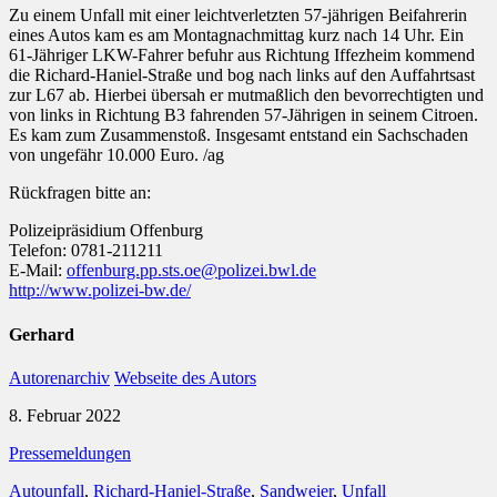
Zu einem Unfall mit einer leichtverletzten 57-jährigen Beifahrerin
eines Autos kam es am Montagnachmittag kurz nach 14 Uhr. Ein
61-Jähriger LKW-Fahrer befuhr aus Richtung Iffezheim kommend
die Richard-Haniel-Straße und bog nach links auf den Auffahrtsast
zur L67 ab. Hierbei übersah er mutmaßlich den bevorrechtigten und
von links in Richtung B3 fahrenden 57-Jährigen in seinem Citroen.
Es kam zum Zusammenstoß. Insgesamt entstand ein Sachschaden
von ungefähr 10.000 Euro. /ag
Rückfragen bitte an:
Polizeipräsidium Offenburg
Telefon: 0781-211211
E-Mail:
offenburg.pp.sts.oe@polizei.bwl.de
http://www.polizei-bw.de/
Gerhard
Autorenarchiv
Webseite des Autors
8. Februar 2022
Pressemeldungen
Autounfall
,
Richard-Haniel-Straße
,
Sandweier
,
Unfall