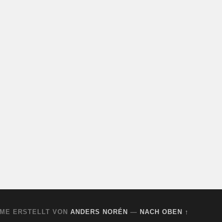
ME ERSTELLT VON
ANDERS NORÉN
—
NACH OBEN ↑