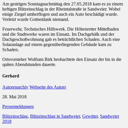
Am gestrigen Sonntagnachmittag den 27.05.2018 kam es zu einem
heftigen Blitzeinschlag in der Rheintalstraße in Sandweier. Wobei
einige Ziegel umherflogen und auch ein Auto beschädigt wurde.
Verletzt wurde Gottseidank niemand.
Feuerwehr, Technisches Hilfswerk. Die Höhenretter Mittelbaden
und die Stadtwerke waren im Einsatz. Im Dachgebälk und der
Dachgeschoßwohnung gab es beträchtlichen Schaden. Auch eine
Solaranlage auf einem gegenüberliegenden Gebäude kam zu
Schaden.
Ortsvorsteher Wolfram Birk beobachtete den Einsatz der bis in die
späten Abendstunden dauerte.
Gerhard
Autorenarchiv
Webseite des Autors
28. Mai 2018
Pressemeldungen
Blitzeinschlag
,
Blitzeinschlag in Sandweier
,
Gewitter
,
Sandweier
2018