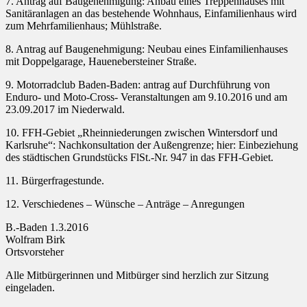
7. Antrag auf Baugenehmigung: Anbau eines Treppenhauses mit
Sanitäranlagen an das bestehende Wohnhaus, Einfamilienhaus wird
zum Mehrfamilienhaus; Mühlstraße.
8. Antrag auf Baugenehmigung: Neubau eines Einfamilienhauses
mit Doppelgarage, Hauenebersteiner Straße.
9. Motorradclub Baden-Baden: antrag auf Durchführung von
Enduro- und Moto-Cross- Veranstaltungen am 9.10.2016 und am
23.09.2017 im Niederwald.
10. FFH-Gebiet „Rheinniederungen zwischen Wintersdorf und
Karlsruhe“: Nachkonsultation der Außengrenze; hier: Einbeziehung
des städtischen Grundstücks FlSt.-Nr. 947 in das FFH-Gebiet.
11. Bürgerfragestunde.
12. Verschiedenes – Wünsche – Anträge – Anregungen
B.-Baden 1.3.2016
Wolfram Birk
Ortsvorsteher
Alle Mitbürgerinnen und Mitbürger sind herzlich zur Sitzung
eingeladen.