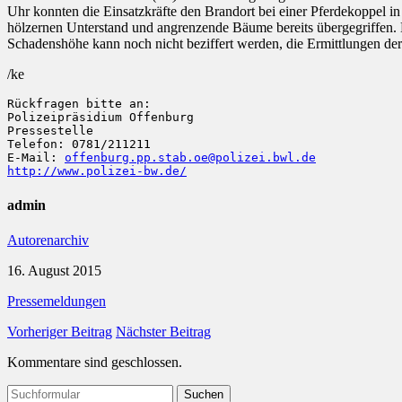
Uhr konnten die Einsatzkräfte den Brandort bei einer Pferdekoppel i
hölzernen Unterstand und angrenzende Bäume bereits übergegriffen
Schadenshöhe kann noch nicht beziffert werden, die Ermittlungen der
/ke
Rückfragen bitte an:

Polizeipräsidium Offenburg

Pressestelle

Telefon: 0781/211211

E-Mail: 
offenburg.pp.stab.oe@polizei.bwl.de
http://www.polizei-bw.de/
admin
Autorenarchiv
16. August 2015
Pressemeldungen
Vorheriger Beitrag
Nächster Beitrag
Kommentare sind geschlossen.
Suchen