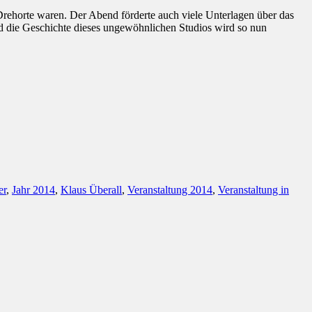
Drehorte waren. Der Abend förderte auch viele Unterlagen über das
d die Geschichte dieses ungewöhnlichen Studios wird so nun
er
,
Jahr 2014
,
Klaus Überall
,
Veranstaltung 2014
,
Veranstaltung in