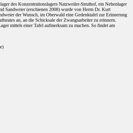
lager des Konzentrationslagers Natzweiler-Struthof, ein Nebenlager
nd Sandweier (erschienen 2008) wurde von Herrn Dr. Kurt
Sandweier der Wunsch, im Oberwald eine Gedenktafel zur Erinnerung
ftsrates an, an die Schicksale der Zwangsarbeiter zu erinnern.
 Lager mittels einer Tafel aufmerksam zu machen. So findet am
e)