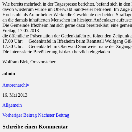
Wie bereits mehrfach in der Tagespresse berichtet, befand sich in d
davon wiederum wurde im Oberwald Sandweier betrieben. Im Zuge d
Hochstuhl als Autor beider Werke die Geschichte der beiden Strafla
an die damals inhaftierten Menschen im hiesigen Außenlager aufzustel
Die Gemeinde Iffezheim hat sich gerne dazu bereiterklärt, eine geme
Freitag, 17.05.2013
die öffentliche Präsentation der Gedenktafeln zu folgenden Zeitpunkte
17.00 Uhr: Gedenktafel in Iffezheim beim Rennstall Wolfgang Gülc
17.30 Uhr: Gedenktafel im Oberwald Sandweier nahe der Zugangss
Die interessierte Bevölkerung ist dazu herzlich eingeladen.
Wolfram Birk, Ortsvorsteher
admin
Autorenarchiv
16. Mai 2013
Allgemein
Vorheriger Beitrag
Nächster Beitrag
Schreibe einen Kommentar