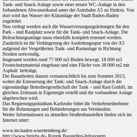
Tank- und Snack-Anlage sowie einer neuen WC-Anlage in den
forhandenen Abwasserkanal unter der Autobahn A5 zu fördern. Von
dort wird das Wasser der Kläranlage der Stadt Baden-Baden
zugeleitet.
Neu verlegt werden auch die Wasserversorgungsleitungen für den
Park – und Rastplatz sowie für die Tank- und Snack-Anlage. Die
Beleuchtungsanlage muss ebenfalls komplett erneuert werden.
Zusätzlich ist die Verlängerung der Ausleitungsspur von der A5
aufgrund der Vergrößerten Tank- und Rastanlage in Richtung
Norden notwendig.
Insgesamt werden rund 77 000 m3 Boden bewegt. 18 000 m3
Frostschutzmaterial eingebaut und eine Fläche von 38 000 m2 mit
Asphalt befestigt.
Die Bauarbeiten dauern vorraussichtlich bis zum Sommer 2013,
wobei die Erneuerung der Tank- und Snack-Anlage durch die
eigenständige Betreibergesellschaft der Tank – und Rast GmbH, im
gleichen Zeitraum in Eigenregie erstellt und die vorhandene Anlage
abgebrochen wird.
Das Regierungspräsidium Karlsruhe bittet die Verkehrsteilnehmer
für die Belastungen und Behinderungen um Verständnis.
Weiter Informationen zu aktuellen Straßenbaustellen finden sich im
Internet unter:
www.im.baden-wuerttemberg.de/
http:///www.bmvbs.de- Ruprik Baustellen-Infosystem