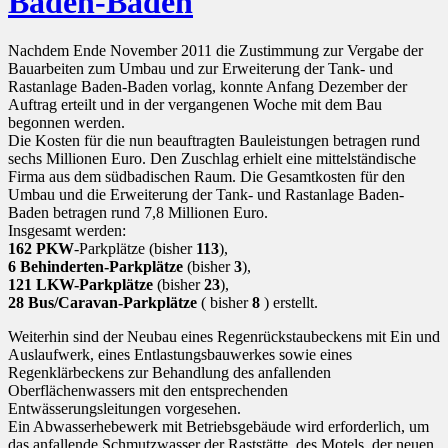
Baden-Baden
Nachdem Ende November 2011 die Zustimmung zur Vergabe der
Bauarbeiten zum Umbau und zur Erweiterung der Tank- und
Rastanlage Baden-Baden vorlag, konnte Anfang Dezember der
Auftrag erteilt und in der vergangenen Woche mit dem Bau
begonnen werden.
Die Kosten für die nun beauftragten Bauleistungen betragen rund
sechs Millionen Euro. Den Zuschlag erhielt eine mittelständische
Firma aus dem südbadischen Raum. Die Gesamtkosten für den
Umbau und die Erweiterung der Tank- und Rastanlage Baden-
Baden betragen rund 7,8 Millionen Euro.
Insgesamt werden:
162 PKW
-Parkplätze (bisher
113
),
6 Behinderten-Parkplätze
(bisher
3
),
121 LKW-Parkplätze
(bisher
23
),
28 Bus/Caravan-Parkplätze
( bisher
8
) erstellt.
Weiterhin sind der Neubau eines Regenrückstaubeckens mit Ein und
Auslaufwerk, eines Entlastungsbauwerkes sowie eines
Regenklärbeckens zur Behandlung des anfallenden
Oberflächenwassers mit den entsprechenden
Entwässerungsleitungen vorgesehen.
Ein Abwasserhebewerk mit Betriebsgebäude wird erforderlich, um
das anfallende Schmutzwasser der Raststätte, des Motels, der neuen