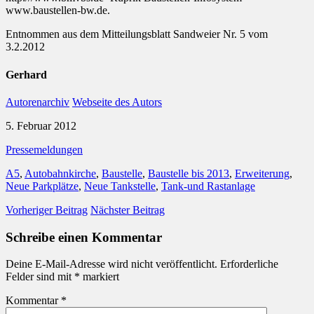
www.baustellen-bw.de.
Entnommen aus dem Mitteilungsblatt Sandweier Nr. 5 vom
3.2.2012
Gerhard
Autorenarchiv
Webseite des Autors
5. Februar 2012
Pressemeldungen
A5
,
Autobahnkirche
,
Baustelle
,
Baustelle bis 2013
,
Erweiterung
,
Neue Parkplätze
,
Neue Tankstelle
,
Tank-und Rastanlage
Vorheriger Beitrag
Nächster Beitrag
Schreibe einen Kommentar
Deine E-Mail-Adresse wird nicht veröffentlicht.
Erforderliche
Felder sind mit
*
markiert
Kommentar
*