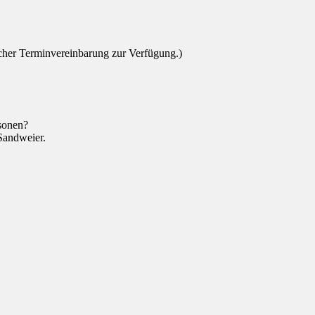
scher Terminvereinbarung zur Verfügung.)
rsonen?
Sandweier.