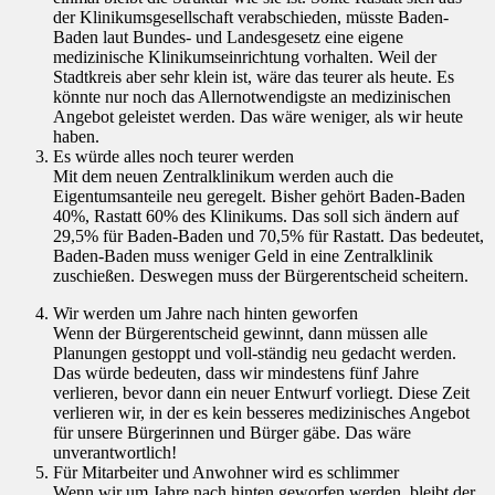
der Klinikumsgesellschaft verabschieden, müsste Baden-
Baden laut Bundes- und Landesgesetz eine eigene
medizinische Klinikumseinrichtung vorhalten. Weil der
Stadtkreis aber sehr klein ist, wäre das teurer als heute. Es
könnte nur noch das Allernotwendigste an medizinischen
Angebot geleistet werden. Das wäre weniger, als wir heute
haben.
Es würde alles noch teurer werden
Mit dem neuen Zentralklinikum werden auch die
Eigentumsanteile neu geregelt. Bisher gehört Baden-Baden
40%, Rastatt 60% des Klinikums. Das soll sich ändern auf
29,5% für Baden-Baden und 70,5% für Rastatt. Das bedeutet,
Baden-Baden muss weniger Geld in eine Zentralklinik
zuschießen. Deswegen muss der Bürgerentscheid scheitern.
Wir werden um Jahre nach hinten geworfen
Wenn der Bürgerentscheid gewinnt, dann müssen alle
Planungen gestoppt und voll-ständig neu gedacht werden.
Das würde bedeuten, dass wir mindestens fünf Jahre
verlieren, bevor dann ein neuer Entwurf vorliegt. Diese Zeit
verlieren wir, in der es kein besseres medizinisches Angebot
für unsere Bürgerinnen und Bürger gäbe. Das wäre
unverantwortlich!
Für Mitarbeiter und Anwohner wird es schlimmer
Wenn wir um Jahre nach hinten geworfen werden, bleibt der