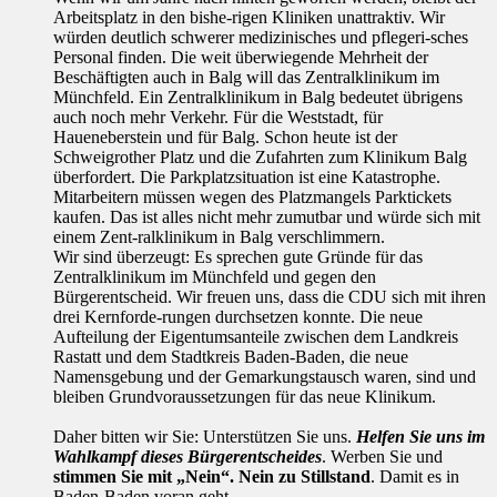
Arbeitsplatz in den bishe-rigen Kliniken unattraktiv. Wir
würden deutlich schwerer medizinisches und pflegeri-sches
Personal finden. Die weit überwiegende Mehrheit der
Beschäftigten auch in Balg will das Zentralklinikum im
Münchfeld. Ein Zentralklinikum in Balg bedeutet übrigens
auch noch mehr Verkehr. Für die Weststadt, für
Haueneberstein und für Balg. Schon heute ist der
Schweigrother Platz und die Zufahrten zum Klinikum Balg
überfordert. Die Parkplatzsituation ist eine Katastrophe.
Mitarbeitern müssen wegen des Platzmangels Parktickets
kaufen. Das ist alles nicht mehr zumutbar und würde sich mit
einem Zent-ralklinikum in Balg verschlimmern.
Wir sind überzeugt: Es sprechen gute Gründe für das
Zentralklinikum im Münchfeld und gegen den
Bürgerentscheid. Wir freuen uns, dass die CDU sich mit ihren
drei Kernforde-rungen durchsetzen konnte. Die neue
Aufteilung der Eigentumsanteile zwischen dem Landkreis
Rastatt und dem Stadtkreis Baden-Baden, die neue
Namensgebung und der Gemarkungstausch waren, sind und
bleiben Grundvoraussetzungen für das neue Klinikum.
Daher bitten wir Sie: Unterstützen Sie uns.
Helfen Sie uns im
Wahlkampf dieses Bürgerentscheides
. Werben Sie und
stimmen Sie mit
„Nein“. Nein zu Stillstand
. Damit es in
Baden-Baden voran geht.