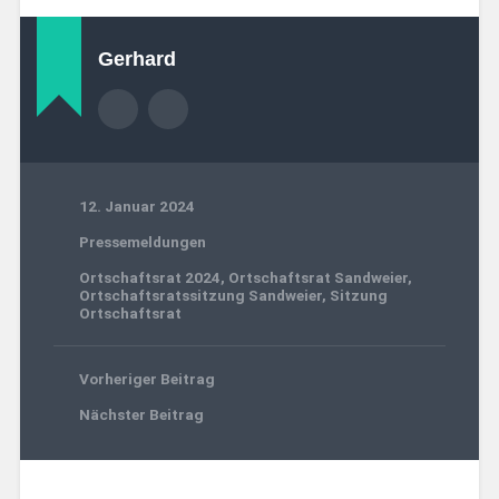
Gerhard
12. Januar 2024
Pressemeldungen
Ortschaftsrat 2024
,
Ortschaftsrat Sandweier
,
Ortschaftsratssitzung Sandweier
,
Sitzung
Ortschaftsrat
Vorheriger Beitrag
Nächster Beitrag