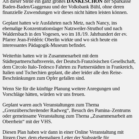
An dieser Stelle ein ganz großes
DANKESCHÖN
der Sparkasse
Baden-Baden/Gaggenau und der Volksbank Bühl, ohne deren
finanzielle Zuwendungen wir dieses nicht hätten leisten können.
Geplant hatten wir Ausfahrten nach Metz, nach Nancy, ins
ehemalige Konzentrationslager Natzweiler-Struthof und nach
Waldersbach in den Vogesen, wo im 18./19. Jahrhundert der ev.
Pfarrer Jean-Frédéric Oberlin wirkte und wo sich heute ein
interessantes Pädagogik-Museum befindet.
Weiterhin hatten wir in Zusammenarbeit mit dem
Städtepartnerschaftsverein, der Deutsch-Französischen Gesellschaft,
dem Circolo Italo-Tedesco Fahrten zu Partnerstädten in Frankreich,
Italien und Tschechien geplant, die aber leider alle den Reise-
Beschränkungen zum Opfer gefallen sind.
Wenn Sie für die künftige Planung weitere Anregungen und
Vorschläge hätten, würden wir uns freuen.
Geplant waren auch Veranstaltungen zum Thema
„Grenzüberschreitender Radweg“, Besuch des Pamina–Zentrums
oder gemeinsame Veranstaltung zum Thema „Zusammenarbeit am
Oberrhein“ mit der VHS.
Diesen Plan haben wir dann in einer Online Veranstaltung mit
Jürgen Oser, dem ehemaligen Leiter der Stabsstelle für