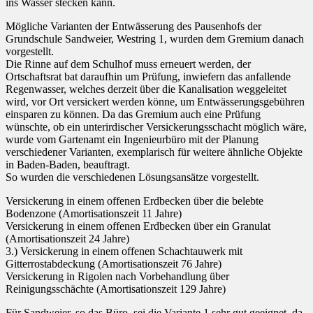
ins Wasser stecken kann.
Mögliche Varianten der Entwässerung des Pausenhofs der
Grundschule Sandweier, Westring 1, wurden dem Gremium danach
vorgestellt.
Die Rinne auf dem Schulhof muss erneuert werden, der
Ortschaftsrat bat daraufhin um Prüfung, inwiefern das anfallende
Regenwasser, welches derzeit über die Kanalisation weggeleitet
wird, vor Ort versickert werden könne, um Entwässerungsgebühren
einsparen zu können. Da das Gremium auch eine Prüfung
wünschte, ob ein unterirdischer Versickerungsschacht möglich wäre,
wurde vom Gartenamt ein Ingenieurbüro mit der Planung
verschiedener Varianten, exemplarisch für weitere ähnliche Objekte
in Baden-Baden, beauftragt.
So wurden die verschiedenen Lösungsansätze vorgestellt.
Versickerung in einem offenen Erdbecken über die belebte
Bodenzone (Amortisationszeit 11 Jahre)
Versickerung in einem offenen Erdbecken über ein Granulat
(Amortisationszeit 24 Jahre)
3.) Versickerung in einem offenen Schachtauwerk mit
Gitterrostabdeckung (Amortisationszeit 76 Jahre)
Versickerung in Rigolen nach Vorbehandlung über
Reinigungsschächte (Amortisationszeit 129 Jahre)
Für Sandweier, so das Büro, sei die Variante 1 sehr gut geeignet, da