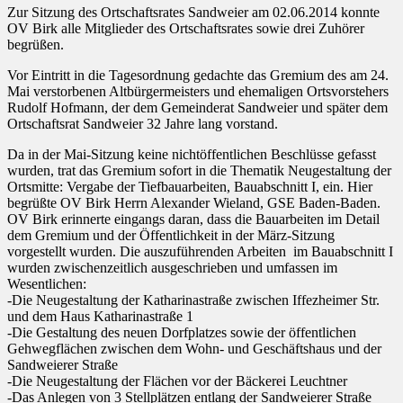
Zur Sitzung des Ortschaftsrates Sandweier am 02.06.2014 konnte
OV Birk alle Mitglieder des Ortschaftsrates sowie drei Zuhörer
begrüßen.
Vor Eintritt in die Tagesordnung gedachte das Gremium des am 24.
Mai verstorbenen Altbürgermeisters und ehemaligen Ortsvorstehers
Rudolf Hofmann, der dem Gemeinderat Sandweier und später dem
Ortschaftsrat Sandweier 32 Jahre lang vorstand.
Da in der Mai-Sitzung keine nichtöffentlichen Beschlüsse gefasst
wurden, trat das Gremium sofort in die Thematik Neugestaltung der
Ortsmitte: Vergabe der Tiefbauarbeiten, Bauabschnitt I, ein. Hier
begrüßte OV Birk Herrn Alexander Wieland, GSE Baden-Baden.
OV Birk erinnerte eingangs daran, dass die Bauarbeiten im Detail
dem Gremium und der Öffentlichkeit in der März-Sitzung
vorgestellt wurden. Die auszuführenden Arbeiten im Bauabschnitt I
wurden zwischenzeitlich ausgeschrieben und umfassen im
Wesentlichen:
-Die Neugestaltung der Katharinastraße zwischen Iffezheimer Str.
und dem Haus Katharinastraße 1
-Die Gestaltung des neuen Dorfplatzes sowie der öffentlichen
Gehwegflächen zwischen dem Wohn- und Geschäftshaus und der
Sandweierer Straße
-Die Neugestaltung der Flächen vor der Bäckerei Leuchtner
-Das Anlegen von 3 Stellplätzen entlang der Sandweierer Straße