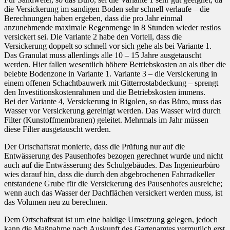
die Versickerung im sandigen Boden sehr schnell verlaufe – die
Berechnungen haben ergeben, dass die pro Jahr einmal
anzunehmende maximale Regenmenge in 8 Stunden wieder restlos
versickert sei. Die Variante 2 habe den Vorteil, dass die
Versickerung doppelt so schnell vor sich gehe als bei Variante 1.
Das Granulat muss allerdings alle 10 – 15 Jahre ausgetauscht
werden. Hier fallen wesentlich höhere Betriebskosten an als über die
belebte Bodenzone in Variante 1. Variante 3 – die Versickerung in
einem offenen Schachtbauwerk mit Gitterrostabdeckung – sprengt
den Investitionskostenrahmen und die Betriebskosten immens.
Bei der Variante 4, Versickerung in Rigolen, so das Büro, muss das
Wasser vor Versickerung gereinigt werden. Das Wasser wird durch
Filter (Kunstoffmembranen) geleitet. Mehrmals im Jahr müssen
diese Filter ausgetauscht werden.
Der Ortschaftsrat monierte, dass die Prüfung nur auf die
Entwässerung des Pausenhofes bezogen gerechnet wurde und nicht
auch auf die Entwässerung des Schulgebäudes. Das Ingenieurbüro
wies darauf hin, dass die durch den abgebrochenen Fahrradkeller
entstandene Grube für die Versickerung des Pausenhofes ausreiche;
wenn auch das Wasser der Dachflächen versickert werden muss, ist
das Volumen neu zu berechnen.
Dem Ortschaftsrat ist um eine baldige Umsetzung gelegen, jedoch
kann die Maßnahme nach Auskunft des Gartenamtes vermutlich erst