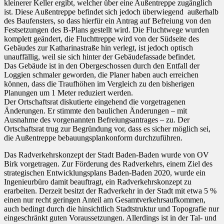
kleinerer Keller ergibt, welcher über eine Außentreppe zugänglich
ist. Diese Außentreppe befindet sich jedoch überwiegend außerhalb
des Baufensters, so dass hierfür ein Antrag auf Befreiung von den
Festsetzungen des B-Plans gestellt wird. Die Fluchtwege wurden
komplett geändert, die Fluchttreppe wird von der Südseite des
Gebäudes zur Katharinastraße hin verlegt, ist jedoch optisch
unauffällig, weil sie sich hinter der Gebäudefassade befindet.
Das Gebäude ist in den Obergeschossen durch den Entfall der
Loggien schmaler geworden, die Planer haben auch erreichen
können, dass die Traufhöhen im Vergleich zu den bisherigen
Planungen um 1 Meter reduziert werden.
Der Ortschaftsrat diskutierte eingehend die vorgetragenen
Änderungen. Er stimmte den baulichen Änderungen – mit
Ausnahme des vorgenannten Befreiungsantrages – zu. Der
Ortschaftsrat trug zur Begründung vor, dass es sicher möglich sei,
die Außentreppe bebauungsplankonform durchzuführen.
Das Radverkehrskonzept der Stadt Baden-Baden wurde von OV
Birk vorgetragen. Zur Förderung des Radverkehrs, einem Ziel des
strategischen Entwicklungsplans Baden-Baden 2020, wurde ein
Ingenieurbüro damit beauftragt, ein Radverkehrskonzept zu
erarbeiten. Derzeit besitzt der Radverkehr in der Stadt mit etwa 5 %
einen nur recht geringen Anteil am Gesamtverkehrsaufkommen,
auch bedingt durch die hinsichtlich Stadtstruktur und Topografie nur
eingeschränkt guten Voraussetzungen. Allerdings ist in der Tal- und