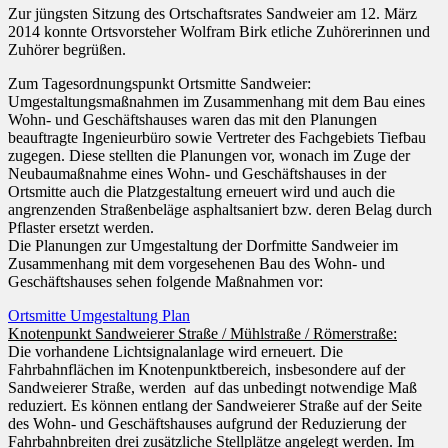
Zur jüngsten Sitzung des Ortschaftsrates Sandweier am 12. März
2014 konnte Ortsvorsteher Wolfram Birk etliche Zuhörerinnen und
Zuhörer begrüßen.
Zum Tagesordnungspunkt Ortsmitte Sandweier:
Umgestaltungsmaßnahmen im Zusammenhang mit dem Bau eines
Wohn- und Geschäftshauses waren das mit den Planungen
beauftragte Ingenieurbüro sowie Vertreter des Fachgebiets Tiefbau
zugegen. Diese stellten die Planungen vor, wonach im Zuge der
Neubaumaßnahme eines Wohn- und Geschäftshauses in der
Ortsmitte auch die Platzgestaltung erneuert wird und auch die
angrenzenden Straßenbeläge asphaltsaniert bzw. deren Belag durch
Pflaster ersetzt werden.
Die Planungen zur Umgestaltung der Dorfmitte Sandweier im
Zusammenhang mit dem vorgesehenen Bau des Wohn- und
Geschäftshauses sehen folgende Maßnahmen vor:
Ortsmitte Umgestaltung Plan
Knotenpunkt Sandweierer Straße / Mühlstraße / Römerstraße:
Die vorhandene Lichtsignalanlage wird erneuert. Die
Fahrbahnflächen im Knotenpunktbereich, insbesondere auf der
Sandweierer Straße, werden auf das unbedingt notwendige Maß
reduziert. Es können entlang der Sandweierer Straße auf der Seite
des Wohn- und Geschäftshauses aufgrund der Reduzierung der
Fahrbahnbreiten drei zusätzliche Stellplätze angelegt werden. Im