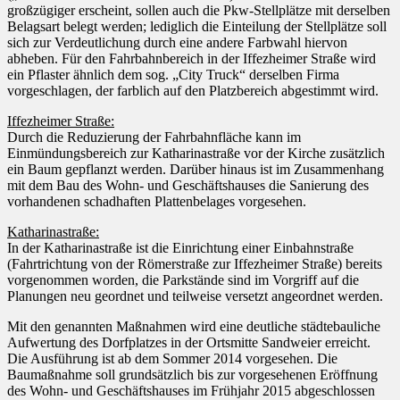
großzügiger erscheint, sollen auch die Pkw-Stellplätze mit derselben
Belagsart belegt werden; lediglich die Einteilung der Stellplätze soll
sich zur Verdeutlichung durch eine andere Farbwahl hiervon
abheben. Für den Fahrbahnbereich in der Iffezheimer Straße wird
ein Pflaster ähnlich dem sog. „City Truck“ derselben Firma
vorgeschlagen, der farblich auf den Platzbereich abgestimmt wird.
Iffezheimer Straße:
Durch die Reduzierung der Fahrbahnfläche kann im
Einmündungsbereich zur Katharinastraße vor der Kirche zusätzlich
ein Baum gepflanzt werden. Darüber hinaus ist im Zusammenhang
mit dem Bau des Wohn- und Geschäftshauses die Sanierung des
vorhandenen schadhaften Plattenbelages vorgesehen.
Katharinastraße:
In der Katharinastraße ist die Einrichtung einer Einbahnstraße
(Fahrtrichtung von der Römerstraße zur Iffezheimer Straße) bereits
vorgenommen worden, die Parkstände sind im Vorgriff auf die
Planungen neu geordnet und teilweise versetzt angeordnet werden.
Mit den genannten Maßnahmen wird eine deutliche städtebauliche
Aufwertung des Dorfplatzes in der Ortsmitte Sandweier erreicht.
Die Ausführung ist ab dem Sommer 2014 vorgesehen. Die
Baumaßnahme soll grundsätzlich bis zur vorgesehenen Eröffnung
des Wohn- und Geschäftshauses im Frühjahr 2015 abgeschlossen