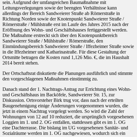
sein. Aufgrund der umfangreichen Baumaßnahme mit
Leitungsverlegungen sowie der beengten Verhältnisse kann
allerdings der Bereich Sandweierer Straße ab Römerstraße in
Richtung Norden sowie der Knotenpunkt Sandweierer Straße /
Römerstraße / Mühlstraße erst im Laufe des Jahres 2015 nach der
Eröffnung des Wohn- und Geschäftshauses fertiggestellt werden.
Die Maßnahme erstreckt sich über den Knotenpunktbereich
Sandweierer Straße / Mühlstraße / Römerstraße, den
Einmündungsbereich Sandweierer Straße / Iffezheimer Straße sowie
in die Iffezheimer und Katharinastraße. Für diese Gestaltung der
Ortsmitte betragen die Kosten rund 1,126 Mio. €, die im Haushalt
2014 bereit stehen.
Der Ortschaftsrat diskutierte die Planungen ausführlich und stimmte
den vorgeschlagenen Maßnahmen einstimmig zu.
Danach stand der 1. Nachtrags-Antrag zur Errichtung eines Wohn-
und Geschäftshaus im Backöfele, Sandweierer Str. 15, zur
Diskussion. Ortsvorsteher Birk trug vor, dass nach der erteilten
Baugenehmigung einige Änderungen vorgenommen wurden, die
jetzt in einem Nachtrag vorgelegt werden. So wird die Zahl der
Wohnungen von 12 auf 10 reduziert, die ursprünglich vorgesehenen
Loggien im 1. und 2. OG entfallen, stattdessen gibt es im 1. OG
eine Dachterrasse. Die bislang im UG vorgesehenen Sanitär- und
Sozialräume werden im 1. OG nachgewiesen, wodurch sich ein